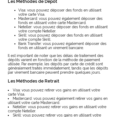
Les Méthodes de Dépôt
Visa: vous pouvez déposer des fonds en utilisant
votre carte Visa.
Mastercard: vous pouvez également déposer des
fonds en utilisant votre carte Mastercard.
Neteller: vous pouvez déposer des fonds en utilisant
votre compte Neteller.
Skrill: vous pouvez déposer des fonds en utilisant
votre compte Skrill.
Bank Transfer: vous pouvez également déposer des
fonds en utilisant un virement bancaire.
Il est important de noter que les délais de traitement des
dépôts varient en fonction de la méthode de paiement
utilisée. Par exemple, les dépôts par carte de crédit sont
généralement traités immédiatement, tandis que les dépôts
par virement bancaire peuvent prendre quelques jours.
Les Méthodes de Retrait
Visa: vous pouvez retirer vos gains en utilisant votre
carte Visa.
Mastercard: vous pouvez également retirer vos gains en
utilisant votre carte Mastercard.
Neteller: vous pouvez retirer vos gains en utilisant votre
compte Neteller.
Skrill: vous pouvez retirer vos gains en utilisant votre