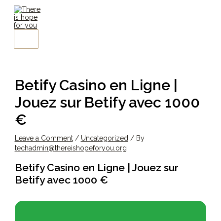
Skip
Type
Name*
Email*
Website
S
to
here..
content
e
a
r
c
h
Betify Casino en Ligne |
f
Jouez sur Betify avec 1000
o
€
r
:
Leave a Comment
/
Uncategorized
/ By
techadmin@thereishopeforyou.org
Betify Casino en Ligne | Jouez sur
Betify avec 1000 €