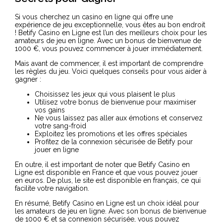
Si vous cherchez un casino en ligne qui offre une
expérience de jeu exceptionnelle, vous êtes au bon endroit
! Betify Casino en Ligne est l’un des meilleurs choix pour les
amateurs de jeu en ligne. Avec un bonus de bienvenue de
1000 €, vous pouvez commencer à jouer immédiatement.
Mais avant de commencer, il est important de comprendre
les règles du jeu. Voici quelques conseils pour vous aider à
gagner :
Choisissez les jeux qui vous plaisent le plus
Utilisez votre bonus de bienvenue pour maximiser
vos gains
Ne vous laissez pas aller aux émotions et conservez
votre sang-froid
Exploitez les promotions et les offres spéciales
Profitez de la connexion sécurisée de Betify pour
jouer en ligne
En outre, il est important de noter que Betify Casino en
Ligne est disponible en France et que vous pouvez jouer
en euros. De plus, le site est disponible en français, ce qui
facilite votre navigation.
En résumé, Betify Casino en Ligne est un choix idéal pour
les amateurs de jeu en ligne. Avec son bonus de bienvenue
de 1000 € et sa connexion sécurisée, vous pouvez