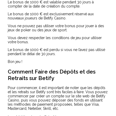
Le bonus de 1000 € est valable pendant 30 jours à
compter de la date de création du compte.
Le bonus de 1000 € est exclusivement réservé aux
nouveaux joueurs de Betify Casino.
Vous ne pouvez pas utiliser votre bonus pour jouer à des
jeux de poker ou des jeux de sport.
Vous devez respecter les conditions de jeu pour utiliser
votre bonus.
Le bonus de 1000 € est perdu si vous ne l’avez pas utilisé
pendant le délai de 30 jours.
Bon jeu !
Comment Faire des Dépôts et des
Retraits sur Betify
Pour commencer, il est important de noter que les dépôts
et les retraits sur Betify sont très faciles à faire. Vous pouvez
commencer par créer un compte sur le site web de Betify
Casino, puis vous pouvez déposer des fonds en utilisant
les méthodes de paiement proposées, telles que Visa,
Mastercard, Neteller, Skrill, etc.