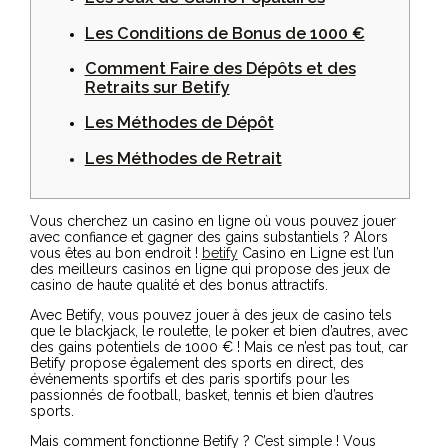
Les Conditions de Bonus de 1000 €
Comment Faire des Dépôts et des
Retraits sur Betify
Les Méthodes de Dépôt
Les Méthodes de Retrait
Vous cherchez un casino en ligne où vous pouvez jouer
avec confiance et gagner des gains substantiels ? Alors
vous êtes au bon endroit !
betify
Casino en Ligne est l’un
des meilleurs casinos en ligne qui propose des jeux de
casino de haute qualité et des bonus attractifs.
Avec Betify, vous pouvez jouer à des jeux de casino tels
que le blackjack, le roulette, le poker et bien d’autres, avec
des gains potentiels de 1000 € ! Mais ce n’est pas tout, car
Betify propose également des sports en direct, des
événements sportifs et des paris sportifs pour les
passionnés de football, basket, tennis et bien d’autres
sports.
Mais comment fonctionne Betify ? C’est simple ! Vous