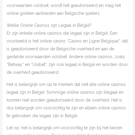
voorwaarden voldoet, wordt het geautoriseerd en mag het
online gokken aanbieden aan Belgische spelers.
Welke Online Casinos zijn Legaal in België?
Er zijn enkele online casinos die legaal zijn in België. Een
voorbeeld is het online casino “Casino en Ligne Belgique”, dat
is geautoriseerd door de Belgische overheid en aan de
gestelde voorwaarden voldoet. Andere online casinos, zoals
“Betway” en “Unibet”, zijn ook legaal in België en worden door
de overheid geautoriseerd.
Het is belangrijk om op te merken dat niet alle online casinos
legaal zijn in België. Sommige online casinos zijn illegaal en
kunnen niet worden geautoriseerd door de overheid. Het is
dus belangrijk om voorzichtig te zijn en alleen online casinos
te gebruiken die legaal zijn in België.
Let op: het is belangrijk om voorzichtig te zijn bij het kiezen