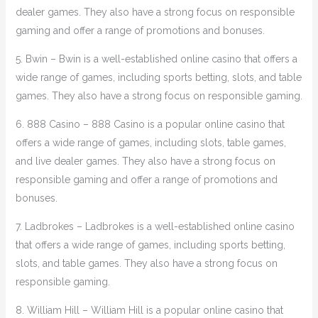
dealer games. They also have a strong focus on responsible
gaming and offer a range of promotions and bonuses.
5. Bwin – Bwin is a well-established online casino that offers a
wide range of games, including sports betting, slots, and table
games. They also have a strong focus on responsible gaming.
6. 888 Casino – 888 Casino is a popular online casino that
offers a wide range of games, including slots, table games,
and live dealer games. They also have a strong focus on
responsible gaming and offer a range of promotions and
bonuses.
7. Ladbrokes – Ladbrokes is a well-established online casino
that offers a wide range of games, including sports betting,
slots, and table games. They also have a strong focus on
responsible gaming.
8. William Hill – William Hill is a popular online casino that