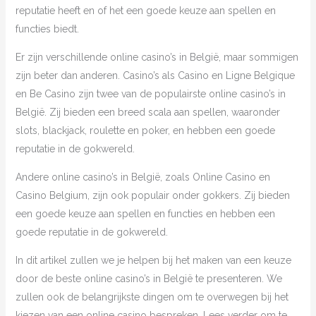
reputatie heeft en of het een goede keuze aan spellen en
functies biedt.
Er zijn verschillende online casino’s in België, maar sommigen
zijn beter dan anderen. Casino’s als Casino en Ligne Belgique
en Be Casino zijn twee van de populairste online casino’s in
België. Zij bieden een breed scala aan spellen, waaronder
slots, blackjack, roulette en poker, en hebben een goede
reputatie in de gokwereld.
Andere online casino’s in België, zoals Online Casino en
Casino Belgium, zijn ook populair onder gokkers. Zij bieden
een goede keuze aan spellen en functies en hebben een
goede reputatie in de gokwereld.
In dit artikel zullen we je helpen bij het maken van een keuze
door de beste online casino’s in België te presenteren. We
zullen ook de belangrijkste dingen om te overwegen bij het
kiezen van een online casino bespreken. Lees verder om te