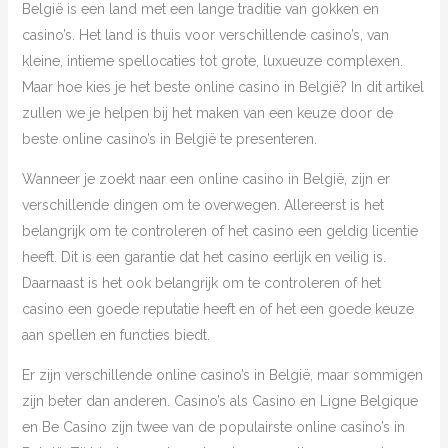
België is een land met een lange traditie van gokken en
casino’s. Het land is thuis voor verschillende casino’s, van
kleine, intieme spellocaties tot grote, luxueuze complexen.
Maar hoe kies je het beste online casino in België? In dit artikel
zullen we je helpen bij het maken van een keuze door de
beste online casino’s in België te presenteren.
Wanneer je zoekt naar een online casino in België, zijn er
verschillende dingen om te overwegen. Allereerst is het
belangrijk om te controleren of het casino een geldig licentie
heeft. Dit is een garantie dat het casino eerlijk en veilig is.
Daarnaast is het ook belangrijk om te controleren of het
casino een goede reputatie heeft en of het een goede keuze
aan spellen en functies biedt.
Er zijn verschillende online casino’s in België, maar sommigen
zijn beter dan anderen. Casino’s als Casino en Ligne Belgique
en Be Casino zijn twee van de populairste online casino’s in