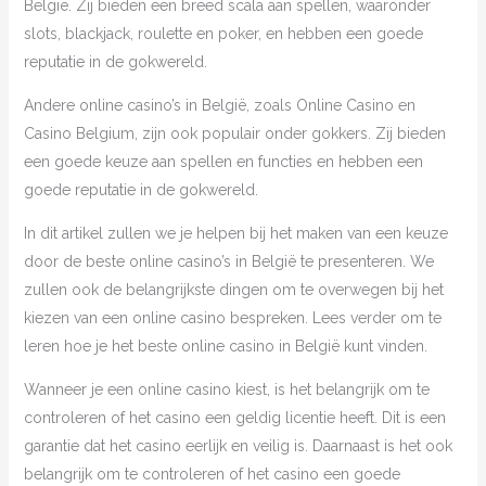
België. Zij bieden een breed scala aan spellen, waaronder
slots, blackjack, roulette en poker, en hebben een goede
reputatie in de gokwereld.
Andere online casino’s in België, zoals Online Casino en
Casino Belgium, zijn ook populair onder gokkers. Zij bieden
een goede keuze aan spellen en functies en hebben een
goede reputatie in de gokwereld.
In dit artikel zullen we je helpen bij het maken van een keuze
door de beste online casino’s in België te presenteren. We
zullen ook de belangrijkste dingen om te overwegen bij het
kiezen van een online casino bespreken. Lees verder om te
leren hoe je het beste online casino in België kunt vinden.
Wanneer je een online casino kiest, is het belangrijk om te
controleren of het casino een geldig licentie heeft. Dit is een
garantie dat het casino eerlijk en veilig is. Daarnaast is het ook
belangrijk om te controleren of het casino een goede